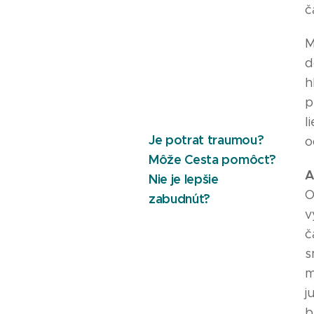
č
M
d
h
p
l
Je potrat traumou?
o
Môže Cesta pomôcť?
A
Nie je lepšie
O
zabudnúť?
v
č
s
m
j
b