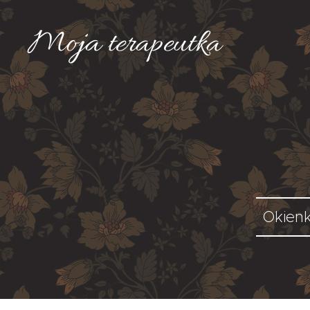
Moja
terapeutka
Okienk