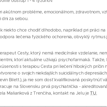
volíte odstup 1 - 4 týždňov.
ri akútnom probléme, emocionálnom, zdravotnom, vzť
ri dni za sebou.
k niekto chce chodiť dlhodobo, napríklad pri práci na 
odpora liečenia fyzického ochorenia, obvyklý rytmus j
erapeut Cesty, ktorý nemá medicínske vzdelanie, ne
lientmi, ktorí aktuálne užívajú psychofarmaká. Takže, 
kúsenosti s terapiou Cesta pri liečení hlbokých príčin n
otvorene o svojich niekdajších suicidálnych depresiác
evin Bilett.), ja nie som dosť kvalifikovaná poskytnúť
racuje na Slovensku prvá psychiatrička - akreditovan
ela Maliariková z Trenčína, kontakt na Jelu je
TU.
__________________________________________