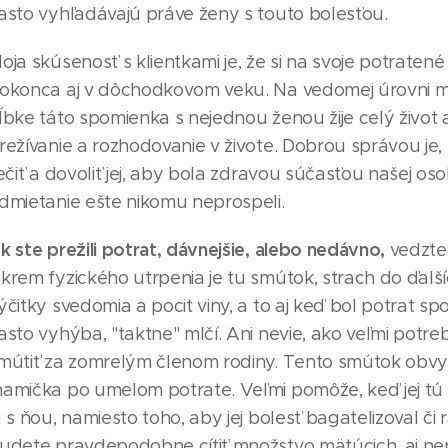
asto vyhľadávajú práve ženy s touto bolesťou.
oja skúsenosť s klientkami je, že si na svoje potraten
okonca aj v dôchodkovom veku. Na vedomej úrovni mô
ĺbke táto spomienka s nejednou ženou žije celý život 
režívanie a rozhodovanie v živote. Dobrou správou je
iečiť a dovoliť jej, aby bola zdravou súčasťou našej os
dmietanie ešte nikomu neprospeli.
k ste prežili potrat, dávnejšie, alebo nedávno,
vedzte,
krem fyzického utrpenia je tu smútok, strach do ďalší
ýčitky svedomia a pocit viny, a to aj keď bol potrat s
asto vyhýba, "taktne" mlčí. Ani nevie, ako veľmi potr
mútiť za zomrelým členom rodiny. Tento smútok obvyk
amička po umelom potrate. Veľmi pomôže, keď jej tú b
u s ňou, namiesto toho, aby jej bolesť bagatelizoval či 
udete pravdepodobne cítiť množstvo mätúcich, aj ne