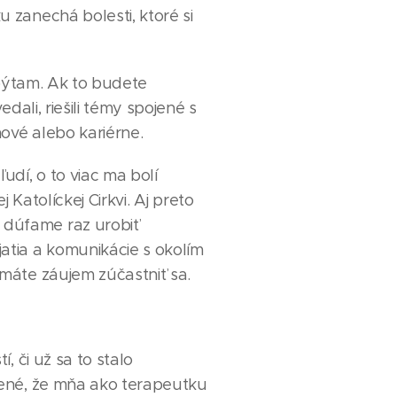
 zanechá bolesti, ktoré si
nepýtam. Ak to budete
dali, riešili témy spojené s
hové alebo kariérne.
udí, o to viac ma bolí
 Katolíckej Cirkvi. Aj preto
 dúfame raz urobiť
tia a komunikácie s okolím
 máte záujem zúčastniť sa.
, či už sa to stalo
dené, že mňa ako terapeutku