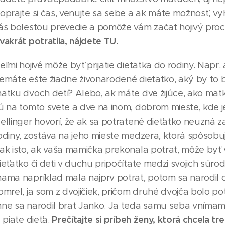
oprajte si čas, venujte sa sebe a ak máte možnosť, vy
ás bolesťou prevedie a pomôže vám začať hojivý pro
vakrát potratila, nájdete TU.
eľmi hojivé môže byť prijatie dieťatka do rodiny. Napr. a
emáte ešte žiadne živonarodené dieťatko, aký by to b
atku dvoch detí? Alebo, ak máte dve žijúce, ako matk
ú na tomto svete a dve na inom, dobrom mieste, kde j
ellinger hovorí, že ak sa potratené dieťatko neuzná 
odiny, zostáva na jeho mieste medzera, ktorá spôsobu
ak isto, ak vaša mamička prekonala potrat, môže byť
ieťatko či deti v duchu pripočítate medzi svojich súro
ama napríklad mala najprv potrat, potom sa narodil c
omrel, ja som z dvojičiek, pričom druhé dvojča bolo p
ne sa narodil brat Janko. Ja teda samu seba vnímam 
Prečítajte si príbeh ženy, ktorá chcela tr
e piate dieťa.