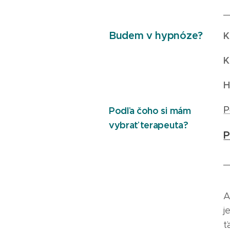
_
Budem v hypnóze?
K
K
H
P
Podľa čoho si mám
vybrať terapeuta?
P
_
A
j
ť