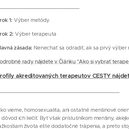
__________________________
rok 1:
Výber metódy.
rok 2:
Výber terapeuta
lavná zásada:
Nenechať sa odradiť, ak sa prvý výber 
odrobné rady nájdete v Článku "Ako si vybrať terap
rofily akreditovaných terapeutov CESTY nájde
_______________________________________
ko vieme, homosexualita, ani ostatné menšinové orient
e dôvod ich liečiť. Byť však príslušníkom menšiny, ake
ažkostiam života ešte dodatočné trápenia, a preto stoj