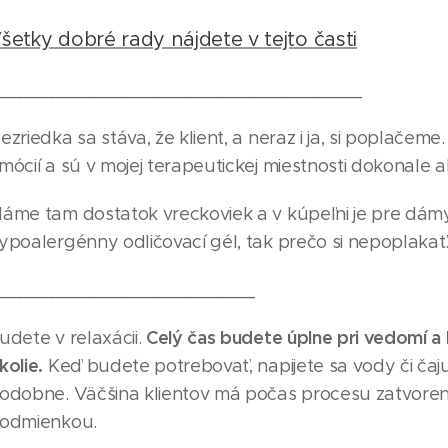
šetky dobré rady nájdete v tejto časti
__________________________________
ezriedka sa stáva, že klient, a neraz i ja, si poplačem
mócií a sú v mojej terapeutickej miestnosti dokonale 
áme tam dostatok vreckoviek a v kúpeľni je pre dám
ypoalergénny odličovací gél, tak prečo si nepoplakať
________________________
Celý čas budete úplne pri vedomí a
udete v relaxácii.
kolie.
Keď budete potrebovať, napijete sa vody či čaju
odobne. Väčšina klientov má počas procesu zatvorené o
odmienkou.