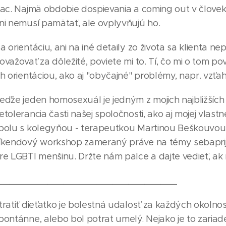
iac. Najmä obdobie dospievania a coming out v človeku
ni nemusí pamätať, ale ovplyvňujú ho.
a orientáciu, ani na iné detaily zo života sa klienta 
ovažovať za dôležité, poviete mi to. Tí, čo mi o tom pove
ch orientáciou, ako aj "obyčajné" problémy, napr. vzťa
eďže jeden homosexuál je jedným z mojich najbližších ľ
etolerancia časti našej spoločnosti, ako aj mojej vlastnej
polu s kolegyňou - terapeutkou Martinou Beškouvou
íkendový workshop zameraný práve na témy sebaprija
re LGBTI menšinu. Držte nám palce a dajte vedieť, ak
_________________________________
tratiť dieťatko je bolestná udalosť za každých okolností
pontánne, alebo bol potrat umelý. Nejako je to zaria