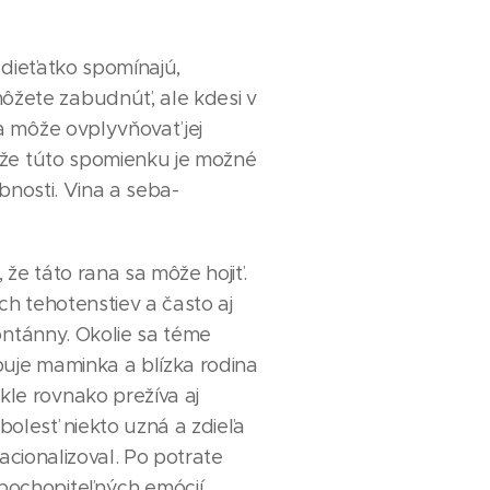
é dieťatko spomínajú,
žete zabudnúť, ale kdesi v
a môže ovplyvňovať jej
, že túto spomienku je možné
obnosti. Vina a seba-
 že táto rana sa môže hojiť.
ch tehotenstiev a často aj
pontánny. Okolie sa téme
ebuje maminka a blízka rodina
le rovnako prežíva aj
olesť niekto uzná a zdieľa
racionalizoval. Po potrate
pochopiteľných emócií.