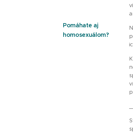
v
a
Pomáhate aj
N
homosexuálom?
p
i
K
n
s
v
p
_
S
s