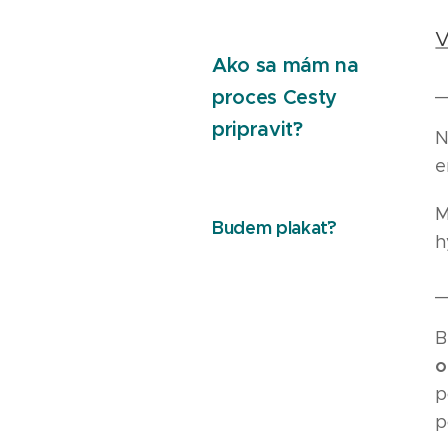
V
Ako sa mám na
_
proces Cesty
pripraviť?
N
e
M
Budem plakať?
h
_
B
o
p
p