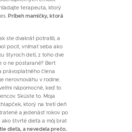
hľadajte terapeuta, ktorý
Príbeh mamičky, ktorá
ces.
k ste dvakrát potratili, a
ol pocit, vnímať seba ako
u štyroch detí, z toho dve
e o ne postarané? Bert
za právoplatného člena
je nerovnováhu v rodine.
 veľmi nápomocné, keď to
dencov. Skúste to. Moja
hlapček, ktorý na tretí deň
otratené a jedenásť rokov po
ako štvrté dieťa a môj brat
etie dieťa, a nevedela prečo.