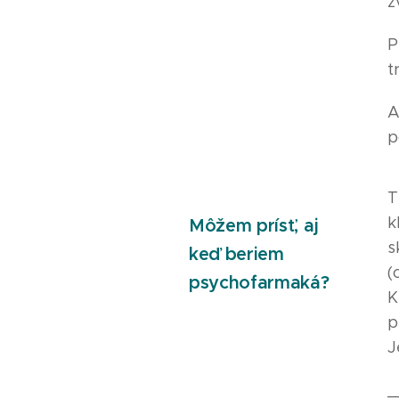
z
P
t
A
p
T
k
Môžem prísť, aj
s
keď beriem
(
psychofarmaká?
K
p
J
_