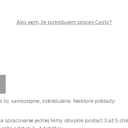
Ako viem, že potrebujem proces Cesty?
e to, samozrejme, individuálne. Niektoré príklady:
a spracovanie jednej témy obvykle postačí 3 až 5 st