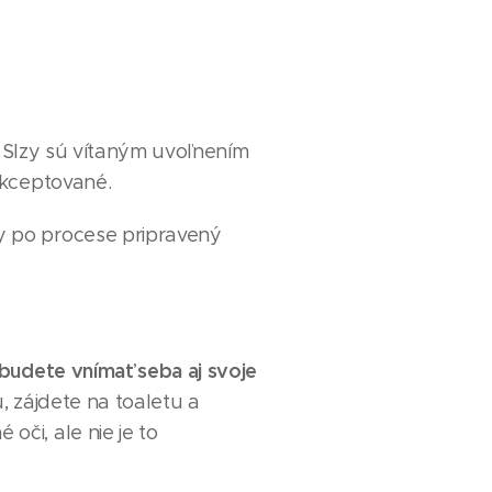
e. Slzy sú vítaným uvoľnením
akceptované.
y po procese pripravený
.
 budete vnímať seba aj svoje
, zájdete na toaletu a
či, ale nie je to