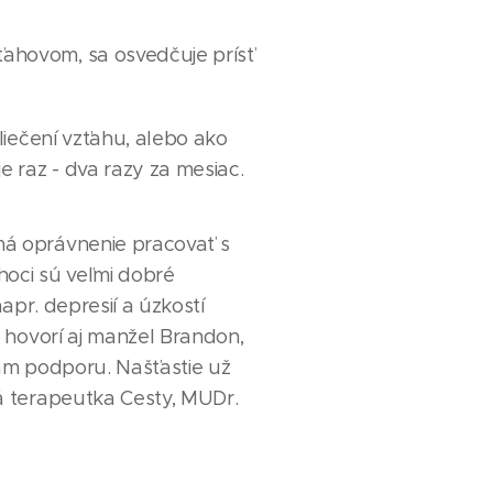
ahovom, sa osvedčuje prísť
liečení vzťahu, alebo ako
e raz - dva razy za mesiac.
má oprávnenie pracovať s
hoci sú veľmi dobré
apr. depresií a úzkostí
h hovorí aj manžel Brandon,
 vám podporu. Našťastie už
á terapeutka Cesty, MUDr.