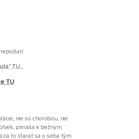
nepodarí.
euta" TU.
te TU
ácie, nie sú chorobou, nie
jkoľvek, prináša k bežným
í za to starať sa o seba tým