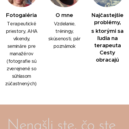
Fotogaléria
O mne
Najčastejšie
problémy,
Terapeutické
Vzdelanie,
s ktorými sa
priestory, AHA
tréningy,
ľudia na
víkendy,
skúsenosti, pár
terapeuta
semináre pre
poznámok
Cesty
manažérov
obracajú
(fotografie sú
zverejnené so
súhlasom
zúčastnených)
Nenašli ste, čo ste