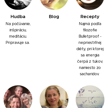
Hudba
Blog
Recepty
Na počúvanie,
Najmä podľa
inšpiráciu,
filozofie
meditáciu.
Bulletproof -
Pripravuje sa.
nepriestrľnej
diéty, pri ktorej
sa energia
čerpá z tukov,
namiesto zo
sacharidov.