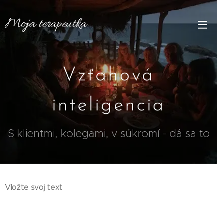
Moja
terapeutka
Vzťahová
inteligencia
S klientmi, kolegami, v súkromí - dá sa to
Vložte svoj text