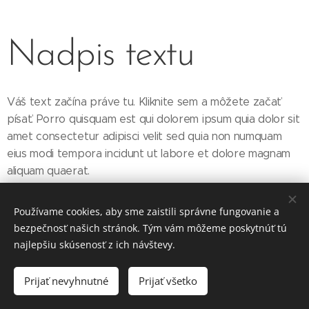
Nadpis textu
Váš text začína práve tu. Kliknite sem a môžete začať
písať. Porro quisquam est qui dolorem ipsum quia dolor sit
amet consectetur adipisci velit sed quia non numquam
eius modi tempora incidunt ut labore et dolore magnam
aliquam quaerat.
Používame cookies, aby sme zaistili správne fungovanie a
bezpečnosť našich stránok. Tým vám môžeme poskytnúť tú
najlepšiu skúsenosť z ich návštevy.
© 2025 Irena Ritomská, na ceste :) mojaterapeutka@gmail.com,
+421 903 236 230. www.aromaterra.sk
Prijať nevyhnutné
Prijať všetko
Vytvorené službou
Webnode
Cookies