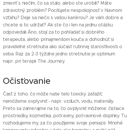
zmieriť s niečím, čo sa stalo, alebo ste urobili? Máte
zdravotný problém? Pociťujete nespokojnosť v hlavnom
vzťahu? Deje sa niečo s vašou kariérou? Je vám dobre a
chcete si to udržať? Ak ste čo i len na jednu otázku
odpovedali Áno, stojí za to pohľadať si dobrého
terapeuta, alebo prinajmenšom kouča a dohodnúť si
pravidelné stretnutia ako súčasť rutinnej starostlivosti o
seba. Raz za 2-3 týždne jedno stretnutie je optimum
napr. pri terapii The Journey.
Očisťovanie
Časť z toho, čo môže naše telo toxicky zaťažiť,
nemôžeme ovplyvniť - napr. vzduch, vodu, materiály.
Preto sa zamerajme na to, čo ovplyvniť môžeme: čistiace
prostriedky, kozmetika, potraviny, potravinové doplnky. Tu
rozhodujeme my, za čo použijeme svoje peniaze. Mnohé