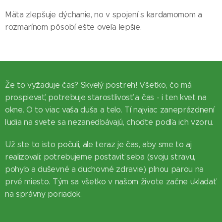
Mäta zlepšuje dýchanie, no v spojení s kardamomom a
rozmarínom pôsobí ešte oveľa lepšie.
Že to vyžaduje čas? Skvelý postreh! Všetko, čo má
prospievať, potrebuje starostlivosť a čas - i ten kvet na
okne. O to viac vaša duša a telo. Tí najviac zaneprázdnení
ľudia na svete sa nezanedbávajú, choďte podľa ich vzoru.
Už ste to isto počuli, ale teraz je čas, aby sme to aj
realizovali: potrebujeme postaviť seba (svoju stravu,
pohyb a duševné a duchovné zdravie) plnou parou na
prvé miesto. Tým sa všetko v našom živote začne ukladať
na správny poriadok.