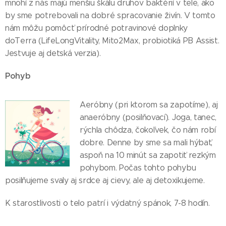
mnohí z nás majú menšiu škálu druhov baktérií v tele, ako
by sme potrebovali na dobré spracovanie živín. V tomto
nám môžu pomôcť prírodné potravinové doplnky
doTerra (LifeLongVitality, Mito2Max, probiotiká PB Assist.
Jestvuje aj detská verzia).
Pohyb
Aeróbny (pri ktorom sa zapotíme), aj
anaeróbny (posilňovací). Joga, tanec,
rýchla chôdza, čokoľvek, čo nám robí
dobre. Denne by sme sa mali hýbať,
aspoň na 10 minút sa zapotiť rezkým
pohybom. Počas tohto pohybu
posilňujeme svaly aj srdce aj cievy, ale aj detoxikujeme.
K starostlivosti o telo patrí i výdatný spánok, 7-8 hodín.