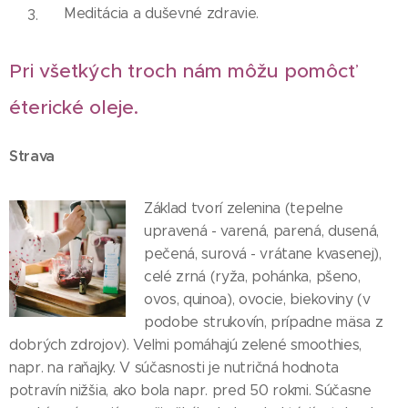
Meditácia a duševné zdravie.
Pri všetkých troch nám môžu pomôcť
éterické oleje.
Strava
Základ tvorí zelenina (tepelne
upravená - varená, parená, dusená,
pečená, surová - vrátane kvasenej),
celé zrná (ryža, pohánka, pšeno,
ovos, quinoa), ovocie, biekoviny (v
podobe strukovín, prípadne mäsa z
dobrých zdrojov). Veľmi pomáhajú zelené smoothies,
napr. na raňajky. V súčasnosti je nutričná hodnota
potravín nižšia, ako bola napr. pred 50 rokmi. Súčasne