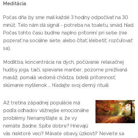
Meditácia
Počas dňa by sme mali každé 3 hodiny odpočívať na 30
minút. Telo nám dá signál - potreba na toaletu, smäd, hlad.
Počas tohto času buďme naplno prítomní pri sebe (nie
pozerať na sociálne siete, alebo čítať, klebetiť, rozčuľovať
sa).
Modlitba, koncentrácia na dych, počúvanie relaxačnej
hudby, joga, taiči, spievanie mantier, pozorne prežívaná
masáž, pomalá vedomá chôdza, bdelá prítomnosť,
skúmanie myšlienok ... hľadajte svoj denný rituál.
Až tretina západnej populácie má
podľa odhadov vážnejšie emocionálne
problémy. Nenamýšľajte si, že vy
nemáte žiadne. Spíte dobre? Hnevajú
vás niektoré veci? Mávate obavy, úzkosti? Neviete sa