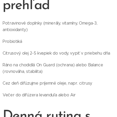
prehľad
Potravinové doplnky (minerály, vitamíny, Omega-3,
antioxidanty)
Probiotiká
Citrusový olej 2-5 kvapiek do vody, vypiť v priebehu dňa
Ráno na chodidlá On Guard (ochrana) alebo Balance
(rovnováha, stabilita)
Cez deň difúzujme príjemné oleje, napr. citrusy
Večer do difúzera levanduľa alebo Air
Denná rutina s