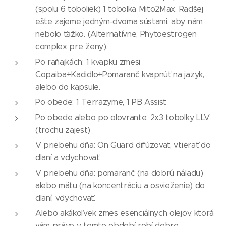
(spolu 6 toboliek) 1 tobolka Mito2Max. Radšej
ešte zajeme jedným-dvoma sústami, aby nám
nebolo ťažko. (Alternatívne, Phytoestrogen
complex pre ženy).
Po raňajkách: 1 kvapku zmesi
Copaiba+Kadidlo+Pomaranč kvapnúť na jazyk,
alebo do kapsule.
Po obede: 1 Terrazyme, 1 PB Assist
Po obede alebo po olovrante: 2x3 tobolky LLV
(trochu zajesť)
V priebehu dňa: On Guard difúzovať, vtierať do
dlaní a vdychovať.
V priebehu dňa: pomaranč (na dobrú náladu)
alebo mätu (na koncentráciu a osvieženie) do
dlaní, vdychovať.
Alebo akákoľvek zmes esenciálnych olejov, ktorá
vám práve v tomto období robí dobre -