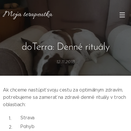
Moja
terapeutka
doTerra: Denné rituály
12.11.2018
Ak chceme nastúpiť svoju cestu za optimálnym zdravím,
potrebujeme sa zamerať na zdravé denné rituály v troch
oblastiach:
Strava
Pohyb