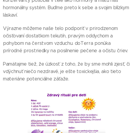
konzervanty pôsobia v tele ako hormóny a mätú náš
hormonálny systém. Buďme preto k sebe a svojim blízkym
láskaví.
Výrazne môžeme naše telo podporiť v prirodzenom
očisťovaní dostatkom tekutín, pravým oddychom a
pohybom na čerstvom vzduchu. doTerra ponúka
prírodné prostriedky na posilnenie pečene a očistu čriev.
Pamätajme tiež, že úzkosť z toho, že by sme mohli zjesť, či
vdýchnuť niečo nezdravé, je ešte toxickejšia, ako tieto
materiáne potenciálne záťaže.