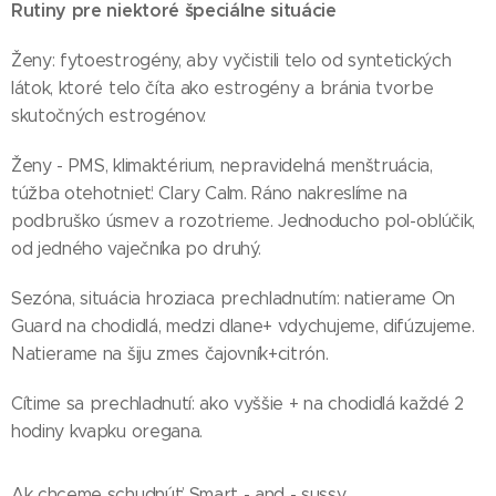
Rutiny pre niektoré špeciálne situácie
Ženy: fytoestrogény, aby vyčistili telo od syntetických
látok, ktoré telo číta ako estrogény a bránia tvorbe
skutočných estrogénov.
Ženy - PMS, klimaktérium, nepravidelná menštruácia,
túžba otehotnieť: Clary Calm. Ráno nakreslíme na
podbruško úsmev a rozotrieme. Jednoducho pol-oblúčik,
od jedného vaječníka po druhý.
Sezóna, situácia hroziaca prechladnutím: natierame On
Guard na chodidlá, medzi dlane+ vdychujeme, difúzujeme.
Natierame na šiju zmes čajovník+citrón.
Cítime sa prechladnutí: ako vyššie + na chodidlá každé 2
hodiny kvapku oregana.
Ak chceme schudnúť: Smart - and - sussy