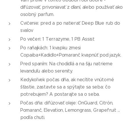
difúzovať, privoniavať z dlaní, alebo používať ako
osobný parfum.
Cvičenie: pred a po natierať Deep Blue rub do
svalov
Po večeri: 1 Terrazyme, 1 PB Assist
Po raňajkách: 1 kvapku zmesi
Copaiba+Kadidlo+Pomaranč kvapnúť pod jazyk.
Pred spaním: Na chodidlá a na šiju natrieme
levanduľu alebo serenity.
Kedykoľvek počas dňa, ak necítite vnútorné
šťastie, zastavte sa a spýtajte sa seba: čo
potrebujem? A postarajte sa o seba.
Počas dňa: difúzovať oleje: OnGuard, Citrón,
Pomaranč, Elevation, Lemongrass, Grapefruit ...
podľa chuti.