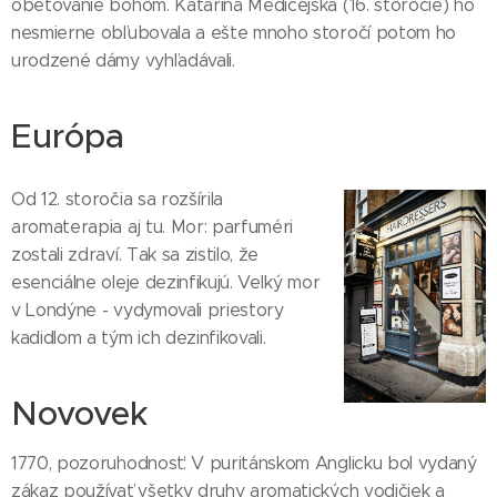
obetovanie bohom. Katarína Medicejská (16. storočie) ho
nesmierne obľubovala a ešte mnoho storočí potom ho
urodzené dámy vyhľadávali.
Európa
Od 12. storočia sa rozšírila
aromaterapia aj tu. Mor: parfuméri
zostali zdraví. Tak sa zistilo, že
esenciálne oleje dezinfikujú. Veľký mor
v Londýne - vydymovali priestory
kadidlom a tým ich dezinfikovali.
Novovek
1770, pozoruhodnosť: V puritánskom Anglicku bol vydaný
zákaz používať všetky druhy aromatických vodičiek a