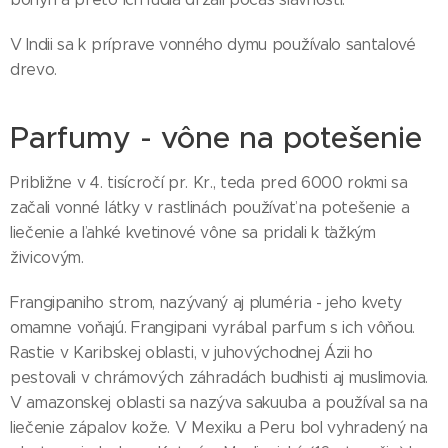
V Indii sa k príprave vonného dymu používalo santalové
drevo.
Parfumy - vône na potešenie
Približne v 4. tisícročí pr. Kr., teda pred 6000 rokmi sa
začali vonné látky v rastlinách používať na potešenie a
liečenie a ľahké kvetinové vône sa pridali k ťažkým
živicovým.
Frangipaniho strom, nazývaný aj pluméria - jeho kvety
omamne voňajú. Frangipani vyrábal parfum s ich vôňou.
Rastie v Karibskej oblasti, v juhovýchodnej Ázii ho
pestovali v chrámových záhradách budhisti aj muslimovia.
V amazonskej oblasti sa nazýva sakuuba a používal sa na
liečenie zápalov kože. V Mexiku a Peru bol vyhradený na