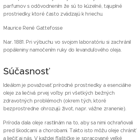
parfumov s odôvodnením že sú to kúzelné, tajuplné
prostriedky, ktoré často zvádzajú k hriechu.
Maurice René Gattefosse
Nar. 1881. Pri výbuchu vo svojom laboratóriu si zachránil
popáleniny namočením ruky do levanduľového oleja.
Súčasnosť
Ideálom je považovať prírodné prostriedky a esenciálne
oleje za liečivá prvej voľby pri všetkých bežných
zdravotných problémoch (okrem tých, ktoré
bezprostredne ohrozujú život, napr. vážne zranenie).
Príroda dala oleje rastlinám na to, aby sa nimi ochraňovali
pred škodcami a chorobami. Takto isto môžu oleje chrániť
a liečiť aj nás. V každej fľaštičke je spracované veľké