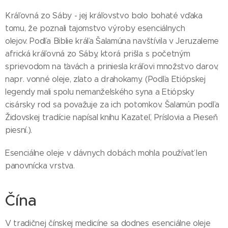
Kráľovná zo Sáby - jej kráľovstvo bolo bohaté vďaka
tomu, že poznali tajomstvo výroby esenciálnych
olejov. Podľa Biblie kráľa Šalamúna navštívila v Jeruzaleme
africká kráľovná zo Sáby, ktorá prišla s početným
sprievodom na ťavách a priniesla kráľovi množstvo darov,
napr. vonné oleje, zlato a drahokamy. (Podľa Etiópskej
legendy mali spolu nemanželského syna a Etiópsky
cisársky rod sa považuje za ich potomkov. Šalamún podľa
Židovskej tradície napísal knihu Kazateľ, Príslovia a Pieseň
piesní.).
Esenciálne oleje v dávnych dobách mohla používať len
panovnícka vrstva.
Čína
V tradičnej čínskej medicíne sa dodnes esenciálne oleje