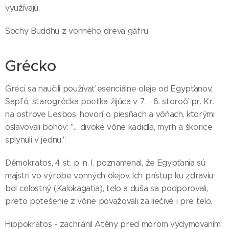
využívajú.
Sochy Buddhu z vonného dreva gáfru.
Grécko
Gréci sa naučili používať esenciálne oleje od Egypťanov.
Sapfó, starogrécka poetka žijúca v 7. - 6. storočí pr. Kr.
na ostrove Lesbos, hovorí o piesňach a vôňach, ktorými
oslavovali bohov: "... divoké vône kadidla, myrh a škorice
splynuli v jednu."
Démokratos, 4 st. p. n. l. poznamenal, že Egypťania sú
majstri vo výrobe vonných olejov. Ich prístup ku zdraviu
bol celostný (Kalokagatia), telo a duša sa podporovali,
preto potešenie z vône považovali za liečivé i pre telo.
Hippokratos - zachránil Atény pred morom vydymovaním.