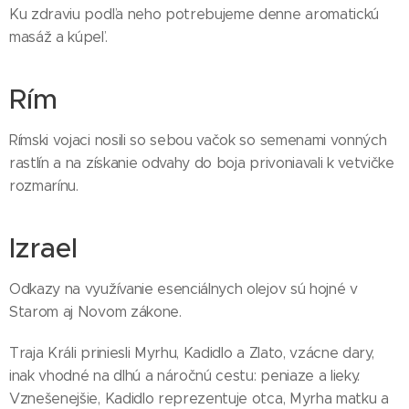
Ku zdraviu podľa neho potrebujeme denne aromatickú
masáž a kúpeľ.
Rím
Rímski vojaci nosili so sebou vačok so semenami vonných
rastlín a na získanie odvahy do boja privoniavali k vetvičke
rozmarínu.
Izrael
Odkazy na využívanie esenciálnych olejov sú hojné v
Starom aj Novom zákone.
Traja Králi priniesli Myrhu, Kadidlo a Zlato, vzácne dary,
inak vhodné na dlhú a náročnú cestu: peniaze a lieky.
Vznešenejšie, Kadidlo reprezentuje otca, Myrha matku a