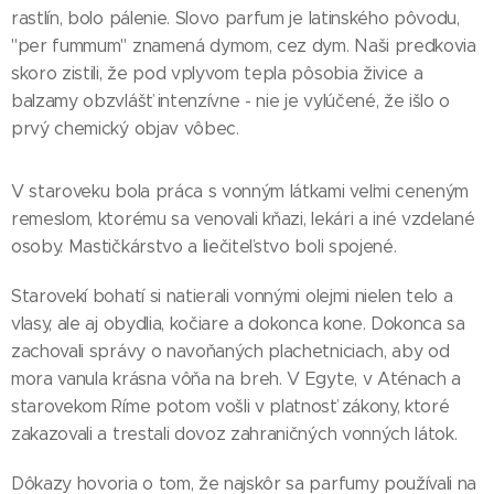
rastlín, bolo pálenie. Slovo parfum je latinského pôvodu,
"per fummum" znamená dymom, cez dym. Naši predkovia
skoro zistili, že pod vplyvom tepla pôsobia živice a
balzamy obzvlášť intenzívne - nie je vylúčené, že išlo o
prvý chemický objav vôbec.
V staroveku bola práca s vonným látkami veľmi ceneným
remeslom, ktorému sa venovali kňazi, lekári a iné vzdelané
osoby. Mastičkárstvo a liečiteľstvo boli spojené.
Starovekí bohatí si natierali vonnými olejmi nielen telo a
vlasy, ale aj obydlia, kočiare a dokonca kone. Dokonca sa
zachovali správy o navoňaných plachetniciach, aby od
mora vanula krásna vôňa na breh. V Egyte, v Aténach a
starovekom Ríme potom vošli v platnosť zákony, ktoré
zakazovali a trestali dovoz zahraničných vonných látok.
Dôkazy hovoria o tom, že najskôr sa parfumy používali na