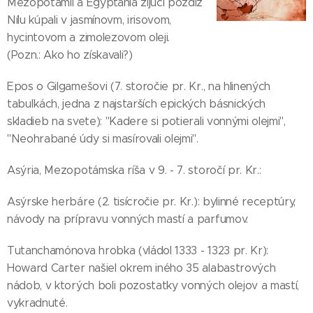
Mezopotámii a Egypťania žijúci pozdĺž
Nílu kúpali v jasmínovm, irisovom,
hycintovom a zimolezovom oleji.
(Pozn.: Ako ho získavali?)
Epos o Gilgamešovi (7. storočie pr. Kr., na hlinených
tabuľkách, jedna z najstarších epických básnických
skladieb na svete): "Kadere si potierali vonnými olejmi",
"Neohrabané údy si masírovali olejmi".
Asýria, Mezopotámska ríša v 9. - 7. storočí pr. Kr.:
Asýrske herbáre (2. tisícročie pr. Kr.): bylinné receptúry,
návody na prípravu vonných mastí a parfumov.
Tutanchamónova hrobka (vládol 1333 - 1323 pr. Kr):
Howard Carter našiel okrem iného 35 alabastrových
nádob, v ktorých boli pozostatky vonných olejov a mastí,
vykradnuté.