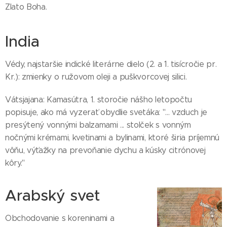
Zlato Boha.
India
Védy, najstaršie indické literárne dielo (2. a 1. tisícročie pr.
Kr.): zmienky o ružovom oleji a puškvorcovej silici.
Vátsjajana: Kamasútra, 1. storočie nášho letopočtu
popisuje, ako má vyzerať obydlie svetáka: "... vzduch je
presýtený vonnými balzamami ... stolček s vonným
nočnými krémami, kvetinami a bylinami, ktoré širia príjemnú
vôňu, výťažky na prevoňanie dychu a kúsky citrónovej
kôry."
Arabský svet
Obchodovanie s koreninami a