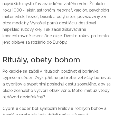
najväčších mysliteľov arabského zlatého veku. Žil okolo
roku 1000 - lekár, astronóm, geograf, geológ, psychológ,
matematick, filozof, básnik ... polyhistor, považovaný za
otca medicíny. Vynašiel parnú destiláciu, destiloval
napríklad ružový olej. Tak začal získavať silne
koncentrované esenciálne oleje. Dvesto rokov po tomto
jeho objave sa rozšírilo do Európy.
Rituály, obety bohom
Po kadidle sa začali v rituáloch používať aj borievka,
cypriše a céder. Zvyk páliť na pohrebe vetvičky borievok
a cyprišov a sypať nimi poslednú cestu zosnulého, aby sa
okolo zosnulého vytvoril oblak vône. Mohol mať už vtedy
aj dôvod dezinfekčný?
Cypriš a céder boli symbolmi kráľov a rôznych bohov a
bohýň a preto ich ľudia držali počas slávností.