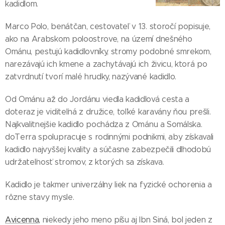
kadidlom.
Marco Polo, benátčan, cestovateľ v 13. storočí popisuje,
ako na Arabskom poloostrove, na území dnešného
Ománu, pestujú kadidlovníky, stromy podobné smrekom,
narezávajú ich kmene a zachytávajú ich živicu, ktorá po
zatvrdnutí tvorí malé hrudky, nazývané kadidlo.
Od Ománu až do Jordánu viedla kadidlová cesta a
doteraz je viditeľná z družice, toľké karavány ňou prešli.
Najkvalitnejšie kadidlo pochádza z Ománu a Somálska.
doTerra spolupracuje s rodinnými podnikmi, aby získavali
kadidlo najvyššej kvality a súčasne zabezpečili dlhodobú
udržateľnosť stromov, z ktorých sa získava.
Kadidlo je takmer univerzálny liek na fyzické ochorenia a
rôzne stavy mysle.
Avicenna,
niekedy jeho meno píšu aj Ibn Siná, bol jeden z