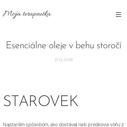
Moja
terapeutka
Esenciálne oleje v behu storočí
31.12.2018
STAROVEK
Najstarším spôsobom, ako dostávali naši predkovia vôňu z